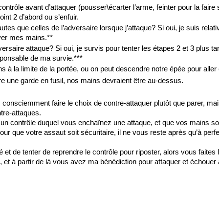
ontrôle avant d’attaquer (pousser\écarter l’arme, feinter pour la faire s
point 2 d’abord ou s’enfuir.
s que celles de l’adversaire lorsque j’attaque? Si oui, je suis relativ
ever mes mains.**
saire attaque? Si oui, je survis pour tenter les étapes 2 et 3 plus tard
sponsable de ma survie.***
 à la limite de la portée, ou on peut descendre notre épée pour aller 
tre une garde en fusil, nos mains devraient être au-dessus.
consciemment faire le choix de contre-attaquer plutôt que parer, mais 
tre-attaques.
un contrôle duquel vous enchaînez une attaque, et que vos mains sont
r que votre assaut soit sécuritaire, il ne vous reste après qu’à perfec
et de tenter de reprendre le contrôle pour riposter, alors vous faites 
, et à partir de là vous avez ma bénédiction pour attaquer et échoue