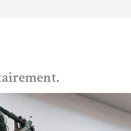
écuritairement
itairement.