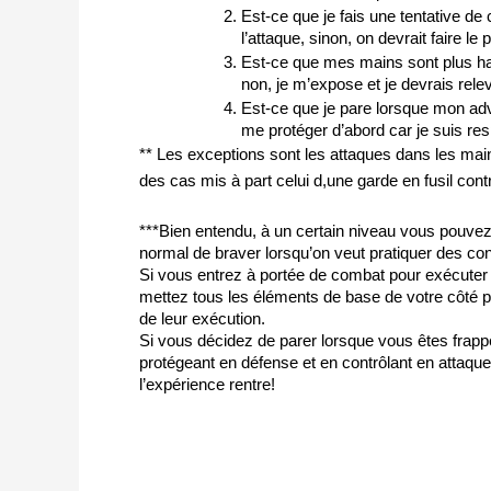
Est-ce que je fais une tentative de c
l’attaque, sinon, on devrait faire le 
Est-ce que mes mains sont plus haute
non, je m’expose et je devrais rel
Est-ce que je pare lorsque mon adver
me protéger d’abord car je suis re
** Les exceptions sont les attaques dans les mains
des cas mis à part celui d,une garde en fusil con
***Bien entendu, à un certain niveau vous pouvez 
normal de braver lorsqu’on veut pratiquer des con
Si vous entrez à portée de combat pour exécuter 
mettez tous les éléments de base de votre côté pou
de leur exécution.
Si vous décidez de parer lorsque vous êtes frappé 
protégeant en défense et en contrôlant en attaque
l’expérience rentre!