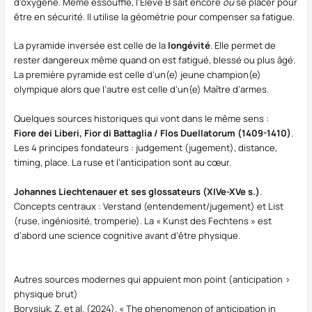
d’oxygène. Même essoufflé, l’Élève B sait encore
où
se placer pour
être en sécurité. Il utilise la géométrie pour compenser sa fatigue.
La pyramide inversée est celle de la
longévité
. Elle permet de
rester dangereux même quand on est fatigué, blessé ou plus âgé.
La première pyramide est celle d’un(e) jeune champion(e)
olympique alors que l’autre est celle d’un(e) Maître d’armes.
Quelques sources historiques qui vont dans le même sens :
Fiore dei Liberi, Fior di Battaglia / Flos Duellatorum (1409-1410)
.
Les 4 principes fondateurs : judgement (jugement), distance,
timing, place. La ruse et l’anticipation sont au cœur.
Johannes Liechtenauer et ses glossateurs (XIVe-XVe s.)
.
Concepts centraux : Verstand (entendement/jugement) et List
(ruse, ingéniosité, tromperie). La « Kunst des Fechtens » est
d’abord une science cognitive avant d’être physique.
Autres sources modernes qui appuient mon point (anticipation >
physique brut)
Borysiuk, Z. et al. (2024). « The phenomenon of anticipation in