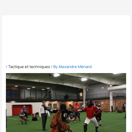
Skip
to
content
Connaître la micro-
menace – Une
introduction!
/
Tactique et techniques
/ By
Alexandre Ménard